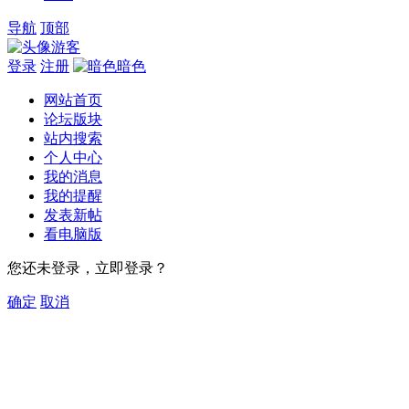
导航
顶部
游客
登录
注册
暗色
网站首页
论坛版块
站内搜索
个人中心
我的消息
我的提醒
发表新帖
看电脑版
您还未登录，立即登录？
确定
取消