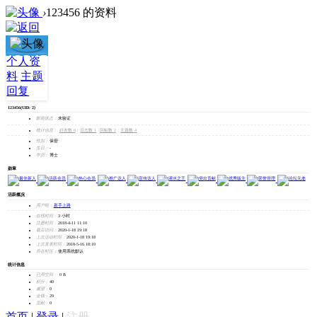
›
123456 的资料
123456
个人资
料
主题
加为好友
回复
发消息
123456
(UID: 2)
邮箱状态：
未验证
统计信息：
好友数 0
|
日志数 1
|
回帖数 2
|
主题数 4
性别：
保密
生日：
-
学历：
博士
勋章
活跃概况
用户组：
新手上路
在线时间：
3 小时
注册时间：
2018-4-11 11:10
最后访问：
2020-1-18 19:18
上次活动时间：
2020-1-18 19:18
上次发表时间：
2018-5-16 18:10
所在时区：
使用系统默认
统计信息
已用空间：
0 B
积分：
40
威望：
0
金钱：
29
贡献：
0
首页
|
登录
|
注册