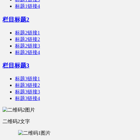
标题1链接4
栏目标题2
标题2链接1
标题2链接2
标题2链接3
标题2链接4
栏目标题3
标题3链接1
标题3链接2
标题3链接3
标题3链接4
二维码2文字