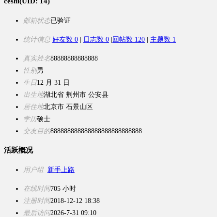
ceshi
(UID: 14)
邮箱状态
已验证
统计信息
好友数 0
|
日志数 0
|
回帖数 120
|
主题数 1
真实姓名
88888888888888
性别
男
生日
12 月 31 日
出生地
湖北省 荆州市 公安县
居住地
北京市 石景山区
学历
硕士
交友目的
888888888888888888888888888
活跃概况
用户组
新手上路
在线时间
705 小时
注册时间
2018-12-12 18:38
最后访问
2026-7-31 09:10