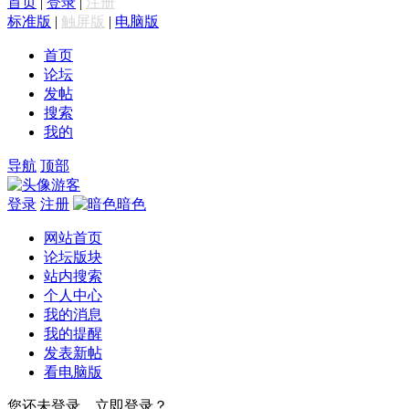
首页
|
登录
|
注册
标准版
|
触屏版
|
电脑版
首页
论坛
发帖
搜索
我的
导航
顶部
游客
登录
注册
暗色
网站首页
论坛版块
站内搜索
个人中心
我的消息
我的提醒
发表新帖
看电脑版
您还未登录，立即登录？