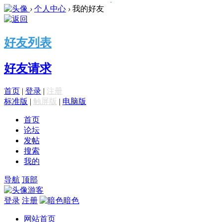
›
个人中心
›
我的好友
好友列表
好友请求
首页
|
登录
|
注册
标准版
|
触屏版
|
电脑版
首页
论坛
发帖
搜索
我的
导航
顶部
游客
登录
注册
暗色
网站首页