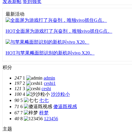
发表新帖
签到领奖
最新活动
HOT
全面屏为游戏打了兴奋剂，唯独vivo抓住G点。
HOT
与苹果飚面部识别的新机叫vivo X20。
积分
247
1
admin
197
2
ceshi1
121
3
ceshi
100
4
沙沙粒小
90
5
七七
71
6
傻逼既视感
67
7
梓梦
40
8
123456
主题