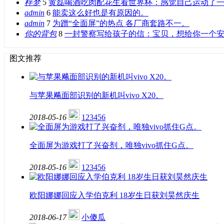
梓梦
5
黄磊喝酒吃肉配花生看世界杯：感觉自己运动了
admin
6
能卖这么好也是有原因的。
admin
7
为蹭“全面屏”的热点 各厂商套路不一。
你的背包
8
一封警察写给孩子的信：宝贝，想给你一个
图文推荐
与苹果飚面部识别的新机叫vivo X20。
2018-05-16
123456
全面屏为游戏打了兴奋剂，唯独vivo抓住G点。
2018-05-16
123456
欧阳娜娜回应入学伯克利 18岁生日获刘昊然庆生
2018-06-17
小傻瓜