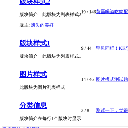
版块样式2
黄磊喝酒吃肉配花
19
/ 146
版块简介：此版块为列表样式2
版主:
遗失的美好
版块样式1
9
/ 44
罕见同框！KK李
版块简介：此版块为列表样式1
图片样式
14
/ 46
图片模式测试贴
此版块为图片列表样式
分类信息
2
/ 8
测试一下，觉得
版块简介在每行1个版块时显示