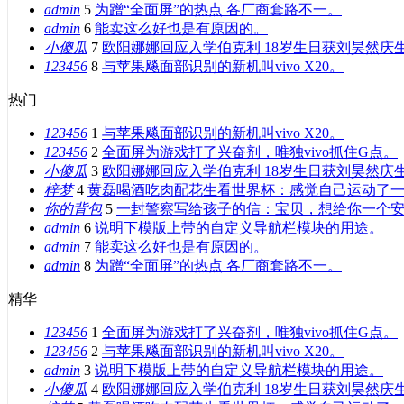
admin
5
为蹭“全面屏”的热点 各厂商套路不一。
admin
6
能卖这么好也是有原因的。
小傻瓜
7
欧阳娜娜回应入学伯克利 18岁生日获刘昊然庆
123456
8
与苹果飚面部识别的新机叫vivo X20。
热门
123456
1
与苹果飚面部识别的新机叫vivo X20。
123456
2
全面屏为游戏打了兴奋剂，唯独vivo抓住G点。
小傻瓜
3
欧阳娜娜回应入学伯克利 18岁生日获刘昊然庆
梓梦
4
黄磊喝酒吃肉配花生看世界杯：感觉自己运动了
你的背包
5
一封警察写给孩子的信：宝贝，想给你一个
admin
6
说明下模版上带的自定义导航栏模块的用途。
admin
7
能卖这么好也是有原因的。
admin
8
为蹭“全面屏”的热点 各厂商套路不一。
精华
123456
1
全面屏为游戏打了兴奋剂，唯独vivo抓住G点。
123456
2
与苹果飚面部识别的新机叫vivo X20。
admin
3
说明下模版上带的自定义导航栏模块的用途。
小傻瓜
4
欧阳娜娜回应入学伯克利 18岁生日获刘昊然庆