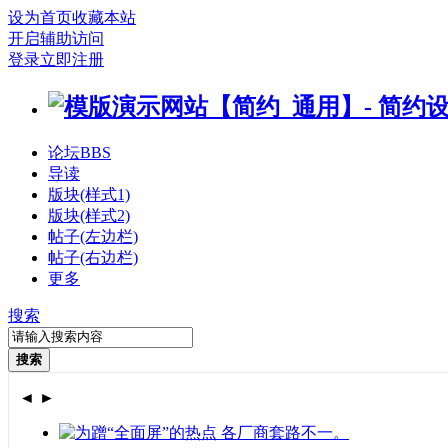
设为首页
收藏本站
开启辅助访问
登录
立即注册
论坛
BBS
导读
版块(样式1)
版块(样式2)
帖子(左边栏)
帖子(右边栏)
更多
搜索
搜索
◄
►