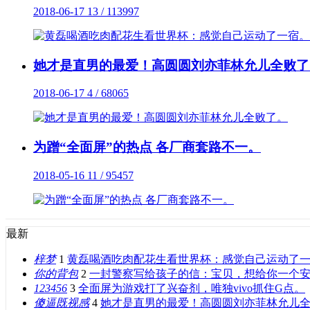
2018-06-17
13 / 113997
她才是直男的最爱！高圆圆刘亦菲林允儿全败了
2018-06-17
4 / 68065
为蹭“全面屏”的热点 各厂商套路不一。
2018-05-16
11 / 95457
最新
梓梦
1
黄磊喝酒吃肉配花生看世界杯：感觉自己运动了
你的背包
2
一封警察写给孩子的信：宝贝，想给你一个
123456
3
全面屏为游戏打了兴奋剂，唯独vivo抓住G点。
傻逼既视感
4
她才是直男的最爱！高圆圆刘亦菲林允儿